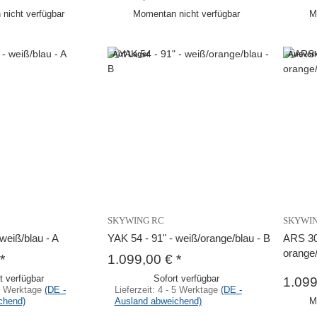
nicht verfügbar
Momentan nicht verfügbar
M
Auf Lager
Ausverk
SKYWING RC
SKYWI
weiß/blau - A
YAK 54 - 91" - weiß/orange/blau - B
ARS 30
orange/
*
1.099,00 €
*
t verfügbar
Sofort verfügbar
1.09
5 Werktage
(DE -
Lieferzeit:
4 - 5 Werktage
(DE -
chend)
Ausland abweichend)
M