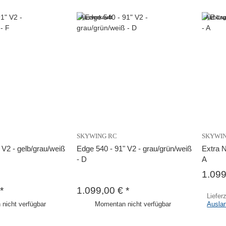
Ausverkauft
Auf Lag
SKYWING RC
SKYWI
 V2 - gelb/grau/weiß
Edge 540 - 91" V2 - grau/grün/weiß
Extra N
- D
A
1.09
*
1.099,00 €
*
Liefer
nicht verfügbar
Momentan nicht verfügbar
Ausla