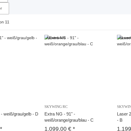
er
on
11
Ausverkauft
Ausverk
SKYWING RC
SKYWI
 - weiß/grau/gelb - D
Extra NG - 91" -
Laser 2
weiß/orange/grau/blau - C
- B
*
1.099,00 €
*
1.19