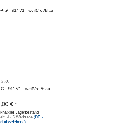
er
NG RC
G - 91" V1 - weiß/rot/blau -
9,00 €
*
Knapper Lagerbestand
zeit:
4 - 5 Werktage
(DE -
nd abweichend)