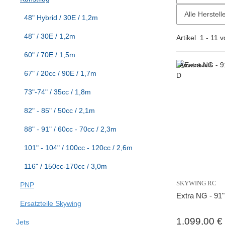
Alle Herstell
48" Hybrid / 30E / 1,2m
48" / 30E / 1,2m
Artikel
1
-
11
v
60" / 70E / 1,5m
Ausverkauft
67" / 20cc / 90E / 1,7m
73"-74" / 35cc / 1,8m
82" - 85" / 50cc / 2,1m
88" - 91" / 60cc - 70cc / 2,3m
101" - 104" / 100cc - 120cc / 2,6m
116" / 150cc-170cc / 3,0m
SKYWING RC
PNP
Extra NG - 91"
Ersatzteile Skywing
1.099,00 €
Jets