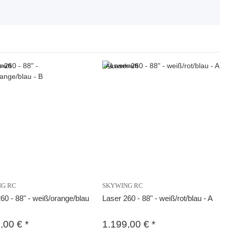
auft
Ausverkauft
NG RC
SKYWING RC
60 - 88" - weiß/orange/blau
Laser 260 - 88" - weiß/rot/blau - A
9,00 €
*
1.199,00 €
*