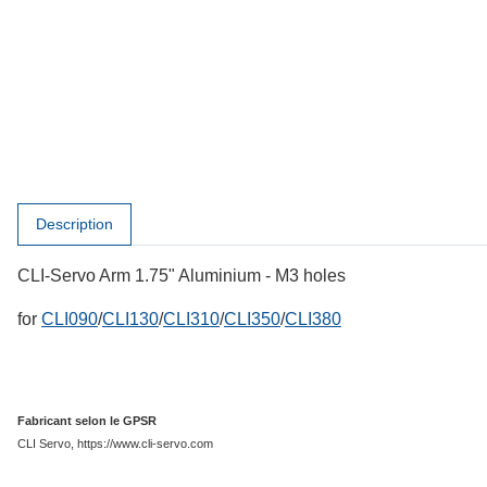
Afficher d'autres onglets
Description
CLI-Servo Arm 1.75" Aluminium - M3 holes
for
CLI090
/
CLI130
/
CLI310
/
CLI350
/
CLI380
Fabricant selon le GPSR
CLI Servo, https://www.cli-servo.com