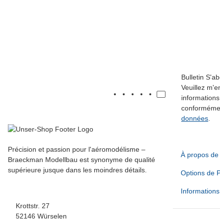
CLI SERVO
CLI Servo Arm 1.75" - M3
9,95 €
*
Bulletin S'a
Veuillez m'
informations
conforméme
données
.
Précision et passion pour l'aéromodélisme –
À propos de
Braeckman Modellbau est synonyme de qualité
supérieure jusque dans les moindres détails.
Options de 
Informations 
Krottstr. 27
52146 Würselen