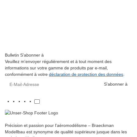
KYHK RC
F86 - USAF FU201 #3
3.200,00 €
*
Pas disponible
Bulletin S'abonner à
Veuillez m'envoyer régulièrement et à tout moment des
informations sur votre gamme de produits par e-mail,
conformément à votre
déclaration de protection des données
.
E-Mail-Adresse
S'abonner à
Précision et passion pour l'aéromodélisme – Braeckman
Modellbau est synonyme de qualité supérieure jusque dans les