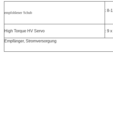
: 8-
empfohlener Schub
High Torque HV Servo
: 9 
Empfänger, Stromversorgung