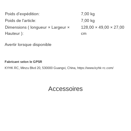
caractéristique du produit
valeur
Poids d'expédition:
7,00 kg
Poids de l'article:
7,00
kg
Dimensions ( longueur × Largeur ×
128,00 × 49,00 × 27,00
Hauteur ):
cm
Avertir lorsque disponible
Fabricant selon le GPSR
KYHK RC, Minzu Blvd 20, 530000 Guangxi, China, https://www.kyhk-rc.com/
Accessoires