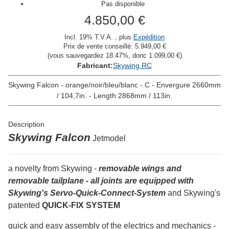
Pas disponible
4.850,00 €
Incl. 19% T.V.A. , plus
Expédition
Prix de vente conseillé:
5.949,00 €
(vous sauvegardez
18.47%
, donc
1.099,00 €
)
Fabricant:
Skywing RC
Skywing Falcon - orange/noir/bleu/blanc - C - Envergure 2660mm
/ 104,7in. - Length 2868mm / 113in.
Description
Skywing Falcon
Jetmodel
a novelty from Skywing -
removable wings and
removable tailplane - all joints are equipped with
Skywing's Servo-Quick-Connect-System
and Skywing's
patented
QUICK-FIX SYSTEM
quick and easy assembly of the electrics and mechanics -