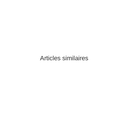
CAT.F
BLS 400 HV - Brushless
109,00 €
*
Pas disponible
Articles similaires
Épuisé