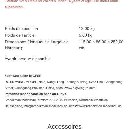
Caution: Not suitable for children under 14 years of age. Use under adult
supervision.
caractéristique du produit
valeur
Poids d'expédition:
12,00 kg
Poids de l'article:
5,00
kg
Dimensions ( longueur × Largeur ×
115,00 × 86,00 × 252,00
Hauteur ):
cm
Avertir lorsque disponible
Fabricant selon le GPSR
RC SKYWING MODEL, No.8, Nangu Lang Factory Building, S263 Line, Chengzhong
Street, Guangdong Province, China, https://www.skywing-rc.com
Personne responsable au sens du GPSR
Braeckman Modellbau, Krottstr. 27, 52146 Würselen, Nordrhein-Westfalen,
Deutschland, info@braeckman-modellbau.de, https://www.braeckman-modellbau.de
Accessoires