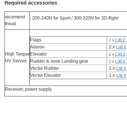
Required accessories
recomend
: 200-240N for Sport / 300-320N for 3D-flight
thrust
Flaps
:
2 x
CAT.F
Aileron
: 2 x
CAT.F
Hiqh Torque
Elevator
:
2 x
CAT.F
HV Servos
Rudder & nose Landing gear
:
2 x
CAT.F
Vector Rudder
: 1 x
CAT.F
Vector Elevator
: 1 x
CAT.F
Receiver, power supply