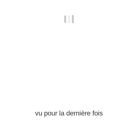
SKYWING RC
Falcon 96" - PNP
5.650,00 €
*
Pas disponible
vu pour la dernière fois
Épuisé