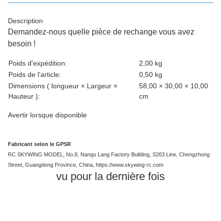
Description
Demandez-nous quelle pièce de rechange vous avez
besoin !
caractéristique du produit
valeur
Poids d'expédition:
2,00 kg
Poids de l'article:
0,50
kg
Dimensions ( longueur × Largeur ×
58,00 × 30,00 × 10,00
Hauteur ):
cm
Avertir lorsque disponible
Fabricant selon le GPSR
RC SKYWING MODEL, No.8, Nangu Lang Factory Building, S263 Line, Chengzhong
Street, Guangdong Province, China, https://www.skywing-rc.com
vu pour la dernière fois
Épuisé