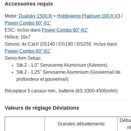
Accessoires requis
Motor:
Dualsky 1500.R
+
Hobbywing Platinum 100 A V3
/
Power Combo 60"-61"
ESC: inclus dans
Power Combo 60"-61"
Hélice: 16x7
Servos: 4x Cat.F DS140 / DS190 / DS250 inclus dans
Power Combo 60"-61"
Servo Arm Setup:
Stk.2 - 1,0" Servoarme Aluminium (
Ailerons)
Stk.2 - 1,25" Servoarme Aluminium (Gouvernail de
profondeur et gouvernail)
Récepteur 5 canaux min., batterie (6S 3300-4500mAh)
Valeurs de réglage Déviations
Déba
Grandes débattements
r