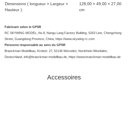
Dimensions ( longueur × Largeur ×
128,00 × 49,00 × 27,00
Hauteur ):
cm
Fabricant selon le GPSR
RC SKYWING MODEL, No.8, Nangu Lang Factory Building, S263 Line, Chengzhong
Street, Guangdong Province, China, https://www.skywing-rc.com
Personne responsable au sens du GPSR
Braeckman Modellbau, Krottstr. 27, 52146 Würselen, Nordrhein-Westfalen,
Deutschland, info@braeckman-modellbau.de, https://www.braeckman-modellbau.de
Accessoires
En stock