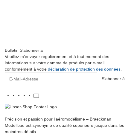
SKYWING RC
Slick 360 - 61" V2 - blanc/vert/bleu - C
419,00 €
*
Disponible immédiatement
Bulletin S'abonner à
Veuillez m'envoyer régulièrement et à tout moment des
informations sur votre gamme de produits par e-mail,
conformément à votre
déclaration de protection des données
.
E-Mail-Adresse
S'abonner à
Précision et passion pour l'aéromodélisme – Braeckman
Modellbau est synonyme de qualité supérieure jusque dans les
moindres détails.