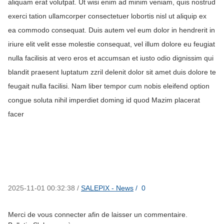
aliquam erat volutpat. Ut wisi enim ad minim veniam, quis nostrud
exerci tation ullamcorper consectetuer lobortis nisl ut aliquip ex
ea commodo consequat. Duis autem vel eum dolor in hendrerit in
iriure elit velit esse molestie consequat, vel illum dolore eu feugiat
nulla facilisis at vero eros et accumsan et iusto odio dignissim qui
blandit praesent luptatum zzril delenit dolor sit amet duis dolore te
feugait nulla facilisi. Nam liber tempor cum nobis eleifend option
congue soluta nihil imperdiet doming id quod Mazim placerat
facer
commentaires
2025-11-01 00:32:38
/
SALEPIX - News
/
0
x
Merci de vous connecter afin de laisser un commentaire.