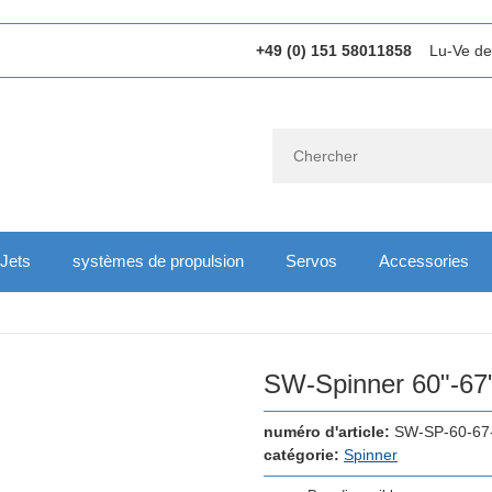
+49 (0) 151 58011858
Lu-Ve de
Jets
systèmes de propulsion
Servos
Accessories
SW-Spinner 60"-67"
numéro d'article:
SW-SP-60-67
catégorie:
Spinner