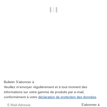
Skywing Wheel axle 101"-116" (Pair)
15,95 €
*
Disponible immédiatement
Bulletin S'abonner à
Veuillez m'envoyer régulièrement et à tout moment des
informations sur votre gamme de produits par e-mail,
conformément à votre
déclaration de protection des données
.
E-Mail-Adresse
S'abonner à