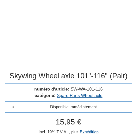
Skywing Wheel axle 101"-116" (Pair)
numéro d'article:
SW-WA-101-116
catégorie:
Spare Parts Wheel axle
Disponible immédiatement
15,95 €
Incl. 19% T.V.A. , plus
Expédition