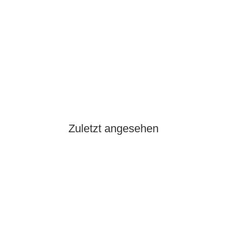
SKYWING RC
Falcon 71" - grün/schwarz/grau/weiß - B
2.250,00 €
*
Momentan nicht verfügbar
Zuletzt angesehen
Ausverkauft