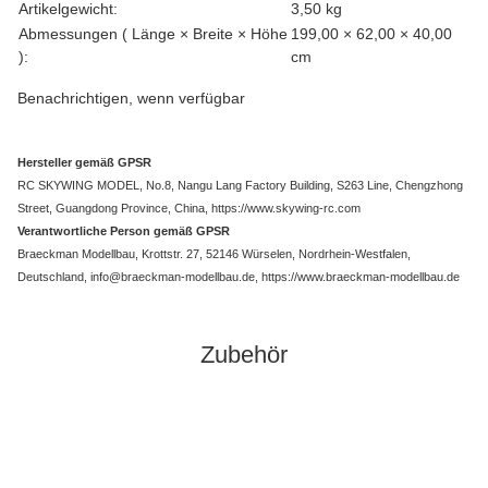
Artikelgewicht:
3,50
kg
Abmessungen ( Länge × Breite × Höhe
199,00 × 62,00 × 40,00
):
cm
Benachrichtigen, wenn verfügbar
Hersteller gemäß GPSR
RC SKYWING MODEL, No.8, Nangu Lang Factory Building, S263 Line, Chengzhong
Street, Guangdong Province, China, https://www.skywing-rc.com
Verantwortliche Person gemäß GPSR
Braeckman Modellbau, Krottstr. 27, 52146 Würselen, Nordrhein-Westfalen,
Deutschland, info@braeckman-modellbau.de, https://www.braeckman-modellbau.de
Zubehör
Ausverkauft