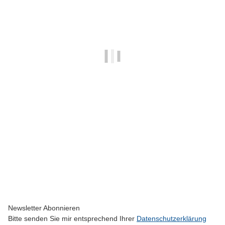
SKYWING RC
Falcon 71" - gelb/grau - C
2.250,00 €
*
Momentan nicht verfügbar
Newsletter Abonnieren
Bitte senden Sie mir entsprechend Ihrer
Datenschutzerklärung