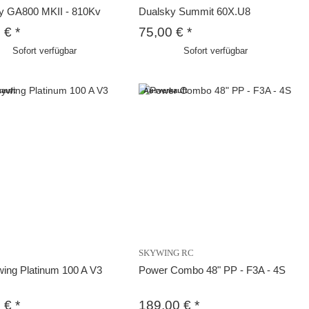
y GA800 MKII - 810Kv
Dualsky Summit 60X.U8
0 €
*
75,00 €
*
Sofort verfügbar
Sofort verfügbar
auft
Ausverkauft
SKYWING RC
ing Platinum 100 A V3
Power Combo 48" PP - F3A - 4S
0 €
*
189,00 €
*