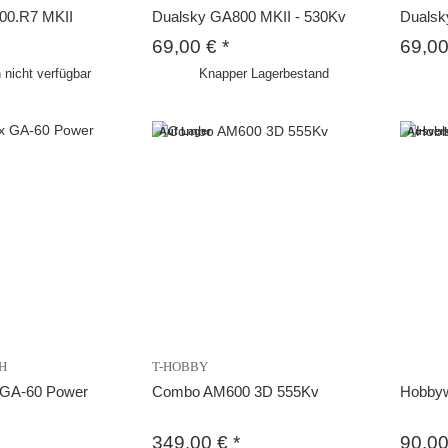
00.R7 MKII
Dualsky GA800 MKII - 530Kv
Dualsk
69,00 €
*
69,0
nicht verfügbar
Knapper Lagerbestand
Auf Lager
Ausverk
H
T-HOBBY
 GA-60 Power
Combo AM600 3D 555Kv
Hobbyw
349,00 €
*
90,0