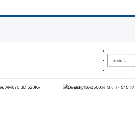
Seite
1
er
Ausverkauft