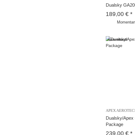
Dualsky GA20
189,00 €
*
Momentan 
Ausverkauft
APEX AEROTEC
Dualsky/Apex
Package
239,00 €
*