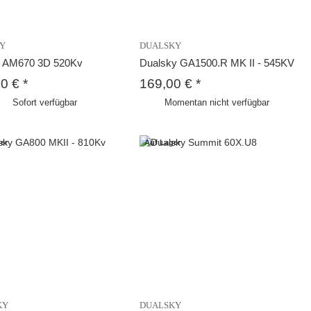
BY
DUALSKY
 AM670 3D 520Kv
Dualsky GA1500.R MK II - 545KV
00 €
*
169,00 €
*
Sofort verfügbar
Momentan nicht verfügbar
er
Auf Lager
KY
DUALSKY