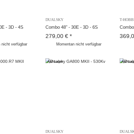
DUALSKY
T-HOB
0E - 3D - 4S
Combo 48" - 30E - 3D - 6S
Combo
279,00 €
*
369,
nicht verfügbar
Momentan nicht verfügbar
Auf Lager
Auf Lag
DUALSKY
DUALS