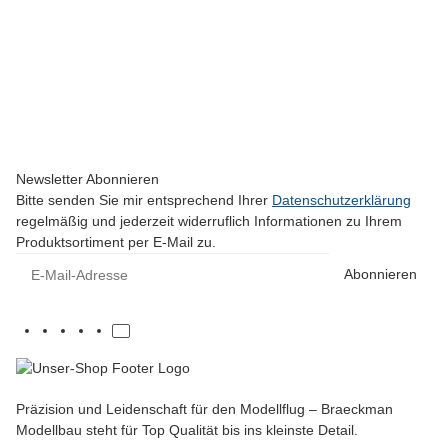
SKYWING RC
Laser 260 - 60" V2 - gelb/weiß/blau - D
419,00 €
*
Sofort verfügbar
Newsletter Abonnieren
Bitte senden Sie mir entsprechend Ihrer
Datenschutzerklärung
regelmäßig und jederzeit widerruflich Informationen zu Ihrem
Produktsortiment per E-Mail zu.
E-Mail-Adresse
Abonnieren
Präzision und Leidenschaft für den Modellflug – Braeckman
Modellbau steht für Top Qualität bis ins kleinste Detail.