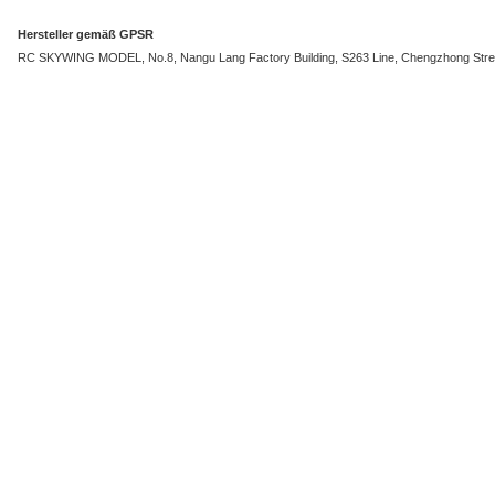
Hersteller gemäß GPSR
RC SKYWING MODEL, No.8, Nangu Lang Factory Building, S263 Line, Chengzhong Stree
Auf Lager