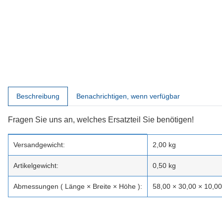
weitere Registerkarten anzeigen
Beschreibung
Benachrichtigen, wenn verfügbar
Fragen Sie uns an, welches Ersatzteil Sie benötigen!
Produkteigenschaft
Wert
Versandgewicht:
2,00 kg
Artikelgewicht:
0,50
kg
Abmessungen ( Länge × Breite × Höhe ):
58,00 × 30,00 × 10,0