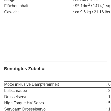
2
Flächeninhalt
: 95,1dm
/ 1474,1 sq.
Gewicht
: ca 9,6 kg / 21,16 lbs
Benötigtes Zubehör
Motor inklusive Dämpfereinheit
: 
Luftschraube
: 
Drosselservo
: 
High Torque HV Servo
: 
Servoarm Drosselservo
: 