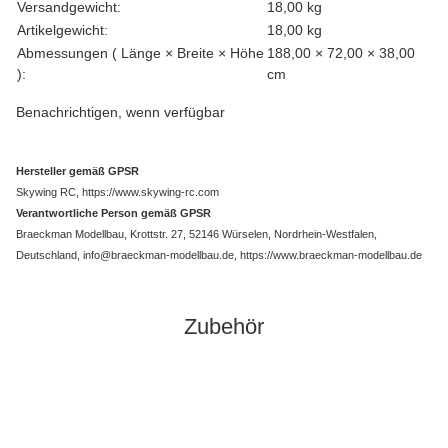
Produkteigenschaft
Wert
Versandgewicht:
18,00 kg
Artikelgewicht:
18,00
kg
Abmessungen ( Länge × Breite × Höhe
188,00 × 72,00 × 38,00
):
cm
Benachrichtigen, wenn verfügbar
Hersteller gemäß GPSR
Skywing RC, https://www.skywing-rc.com
Verantwortliche Person gemäß GPSR
Braeckman Modellbau, Krottstr. 27, 52146 Würselen, Nordrhein-Westfalen,
Deutschland, info@braeckman-modellbau.de, https://www.braeckman-modellbau.de
Zubehör
Auf Lager