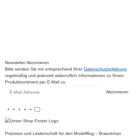
SKYWING RC
ARS 300 - 91" V2 - orange/grau/weiß - E
1.099,00 €
*
Momentan nicht verfügbar
Newsletter Abonnieren
Bitte senden Sie mir entsprechend Ihrer
Datenschutzerklärung
regelmäßig und jederzeit widerruflich Informationen zu Ihrem
Produktsortiment per E-Mail zu.
E-Mail-Adresse
Abonnieren
Präzision und Leidenschaft für den Modellflug – Braeckman