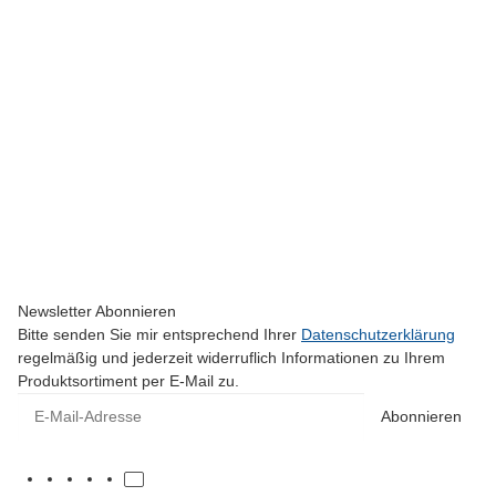
CLI SERVO
CLI Servo Arm 1.00" - M2
6,95 €
*
Momentan nicht verfügbar
Newsletter Abonnieren
Bitte senden Sie mir entsprechend Ihrer
Datenschutzerklärung
regelmäßig und jederzeit widerruflich Informationen zu Ihrem
Produktsortiment per E-Mail zu.
E-Mail-Adresse
Abonnieren